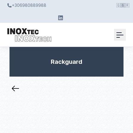
+306980889988
🇬🇧
🇬🇷
Rackguard